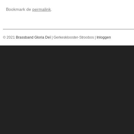
Bookmark de
permalink
.
© 2021
Brassband Gloria Deï
| Gerkesklooster-Stroobos |
Inloggen