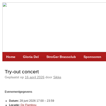
Home
Gloria Deï
StroGer Brassclub
Sponsoren
Try-out concert
Geplaatst op
16 april 2026
door
Sikke
Evenementgegevens
Datum:
28 juni 2026 17:00
–
23:59
Locatie:
De Flambou