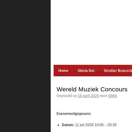
Home
Gloria Deï
StroGer Brasscl
Wereld Muziek Concours
Geplaatst op
16 april 2026
door
Sikke
Evenementgegevens
Datum:
11 juli 2026 10:00
–
20:35