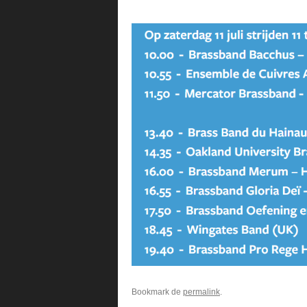
Bookmark de
permalink
.