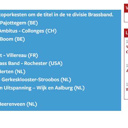
V
L
1
✨ 

1

1