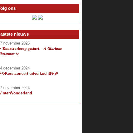
olg ons
aatste nieuws
7 november 2025
𝐊𝐚𝐚𝐫𝐭𝐯𝐞𝐫𝐤𝐨𝐨𝐩 𝐠𝐞𝐬𝐭𝐚𝐫𝐭 – 𝑨 𝑮𝒍𝒐𝒓𝒊𝒐𝒖𝒔
𝒉𝒓𝒊𝒔𝒕𝒎𝒂𝒔 ✨
4 december 2024
✨Kerstconcert uitverkocht!✨🎉
7 november 2024
WinterWonderland