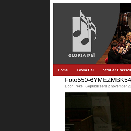
Home
Gloria Deï
StroGer Brasscl
Foto550-6YMEZMBK54
Door
Freke
|
Gepubliceerd
2 november 2