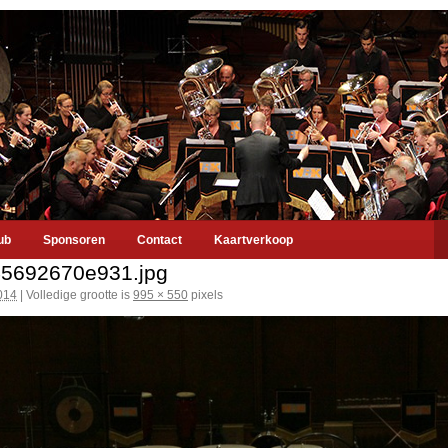
ub
Sponsoren
Contact
Kaartverkoop
5692670e931.jpg
014
|
Volledige grootte is
995 × 550
pixels