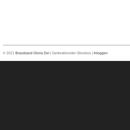
© 2021
Brassband Gloria Deï
| Gerkesklooster-Stroobos |
Inloggen