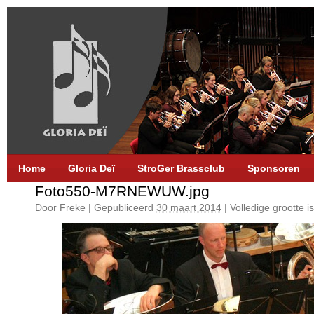
Home
Gloria Deï
StroGer Brassclub
Sponsoren
Foto550-M7RNEWUW.jpg
Door
Freke
|
Gepubliceerd
30 maart 2014
|
Volledige grootte i