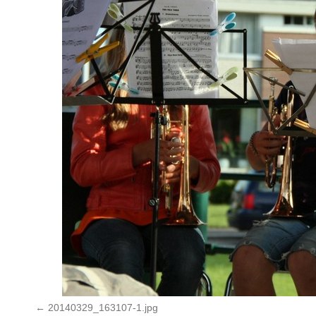
20140329_163107-1.jpg