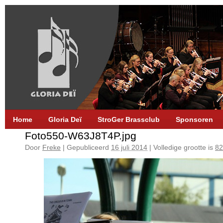
Home
Gloria Deï
StroGer Brassclub
Sponsoren
Foto550-W63J8T4P.jpg
Door
Freke
|
Gepubliceerd
16 juli 2014
|
Volledige grootte is
82