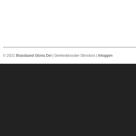
© 2021
Brassband Gloria Deï
| Gerkesklooster-Stroobos |
Inloggen