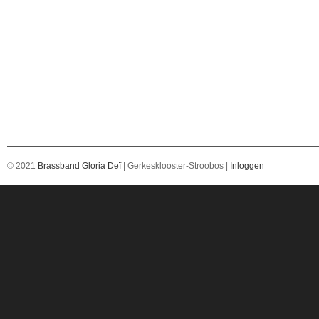
© 2021
Brassband Gloria Deï
| Gerkesklooster-Stroobos |
Inloggen