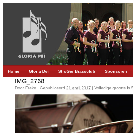
Home
Gloria Deï
StroGer Brassclub
Sponsoren
IMG_2768
Door
Freke
|
Gepubliceerd
21 april 2017
|
Volledige grootte is