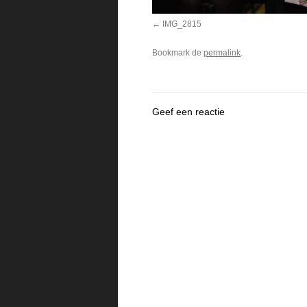
IMG_2815
Bookmark de
permalink
.
Geef een reactie