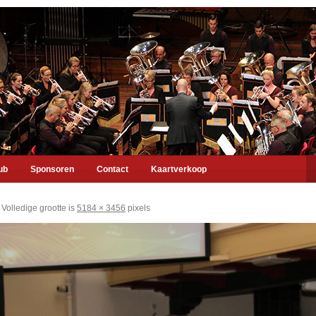
ub
Sponsoren
Contact
Kaartverkoop
Volledige grootte is
5184 × 3456
pixels