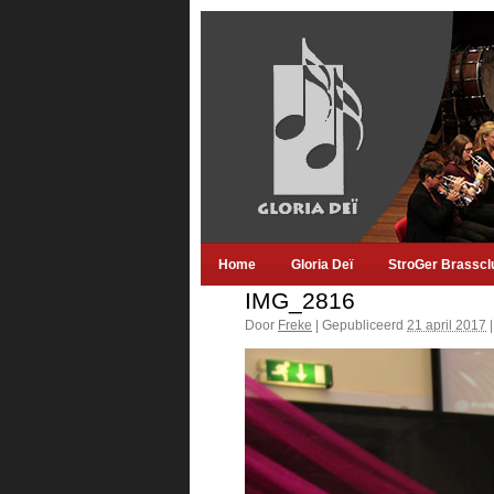
Home
Gloria Deï
StroGer Brasscl
IMG_2816
Door
Freke
|
Gepubliceerd
21 april 2017
|