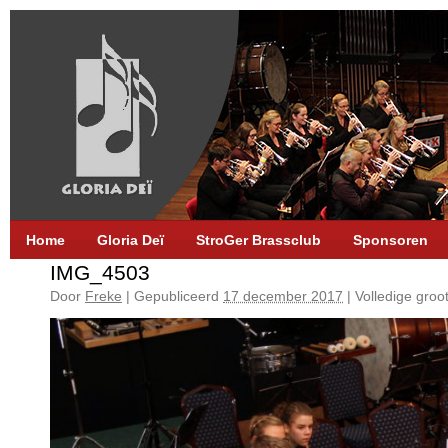
Home
Gloria Deï
StroGer Brassclub
Sponsoren
IMG_4503
Door
Freke
|
Gepubliceerd
17 december 2017
|
Volledige groot