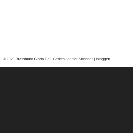
© 2021
Brassband Gloria Deï
| Gerkesklooster-Stroobos |
Inloggen