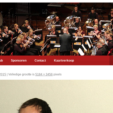
ub
Sponsoren
Contact
Kaartverkoop
2015
|
Volledige grootte is
5184 × 3456
pixels