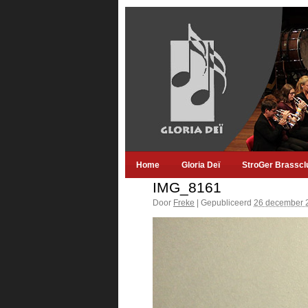
Home
Gloria Deï
StroGer Brasscl
IMG_8161
Door
Freke
|
Gepubliceerd
26 december 