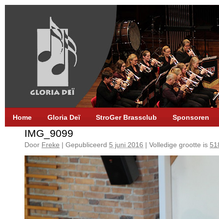
Home
Gloria Deï
StroGer Brassclub
Sponsoren
IMG_9099
Door
Freke
|
Gepubliceerd
5 juni 2016
|
Volledige grootte is
51