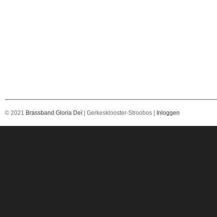
© 2021
Brassband Gloria Deï
| Gerkesklooster-Stroobos |
Inloggen